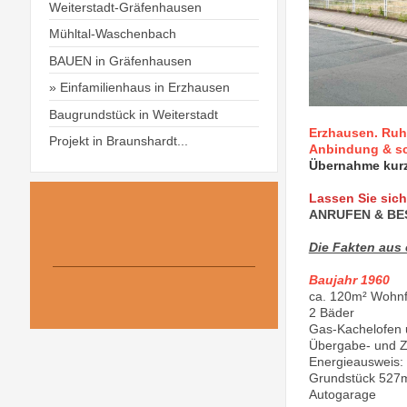
Weiterstadt-Gräfenhausen
Mühltal-Waschenbach
BAUEN in Gräfenhausen
Einfamilienhaus in Erzhausen
Baugrundstück in Weiterstadt
Erzhausen. Ruh
Projekt in Braunshardt...
Anbindung & sc
Übernahme kurzf
Lassen Sie sic
ANRUFEN & BE
Die Fakten aus 
Baujahr 1960
ca. 120m² Wohnfl
2 Bäder
Gas-Kachelofen 
Übergabe- und Za
Energieausweis:
Grundstück 527
Autogarage