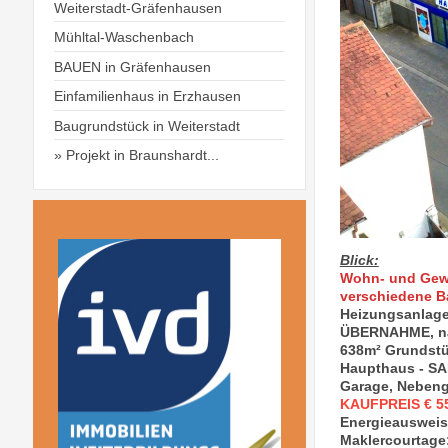
Weiterstadt-Gräfenhausen
Mühltal-Waschenbach
BAUEN in Gräfenhausen
Einfamilienhaus in Erzhausen
Baugrundstück in Weiterstadt
Projekt in Braunshardt...
Blick:
Wohn- und Gew
verschiedene B
Heizungsanlage
ÜBERNAHME, na
638m² Grundstü
Haupthaus - 
Garage, Nebeng
KAUFPREIS € 5
Energieausweis: 
Maklercourtage: