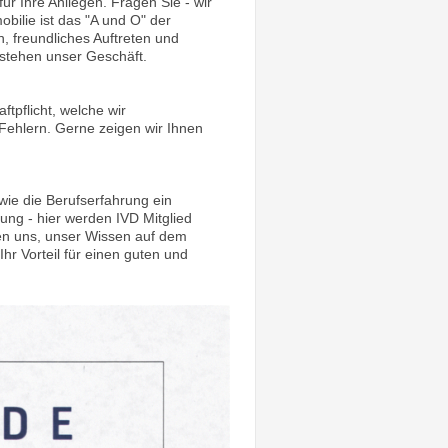
ür Ihre Anliegen. Fragen Sie - wir
bilie ist das "A und O" der
n, freundliches Auftreten und
rstehen unser Geschäft.
tpflicht, welche wir
n Fehlern. Gerne zeigen wir Ihnen
owie die Berufserfahrung ein
hung - hier werden IVD Mitglied
en uns, unser Wissen auf dem
hr Vorteil für einen guten und