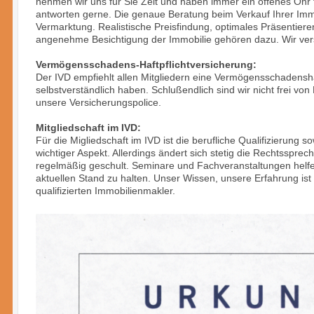
nehmen wir uns für Sie Zeit und haben immer ein offenes Ohr f
antworten gerne. Die genaue Beratung beim Verkauf Ihrer Immo
Vermarktung. Realistische Preisfindung, optimales Präsentiere
angenehme Besichtigung der Immobilie gehören dazu. Wir ve
Vermögensschadens-Haftpflichtversicherung:
Der IVD empfiehlt allen Mitgliedern eine Vermögensschadenshaf
selbstverständlich haben. Schlußendlich sind wir nicht frei vo
unsere Versicherungspolice.
Mitgliedschaft im IVD:
Für die Migliedschaft im IVD ist die berufliche Qualifizierung s
wichtiger Aspekt. Allerdings ändert sich stetig die Rechtssprec
regelmäßig geschult. Seminare und Fachveranstaltungen helf
aktuellen Stand zu halten. Unser Wissen, unsere Erfahrung ist I
qualifizierten Immobilienmakler.